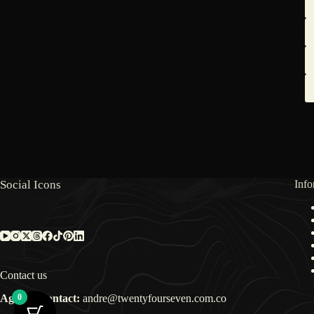
Social Icons
Info
Contact us
Agency Contact:
0
andre@twentyfourseven.com.co