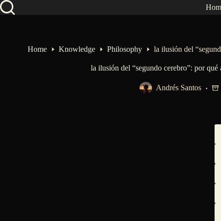
Skip
Hom
to
content
Home
Knowledge
Philosophy
la ilusión del “segun
la ilusión del “segundo cerebro”: por qué 
Andrés Santos