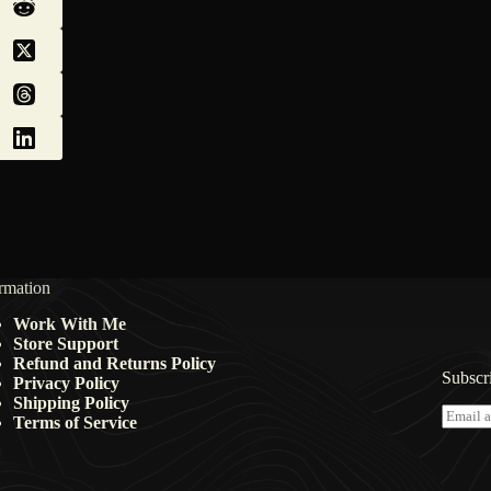
rmation
Work With Me
Store Support
Refund and Returns Policy
Subscri
Privacy Policy
Shipping Policy
E
Terms of Service
m
a
i
l