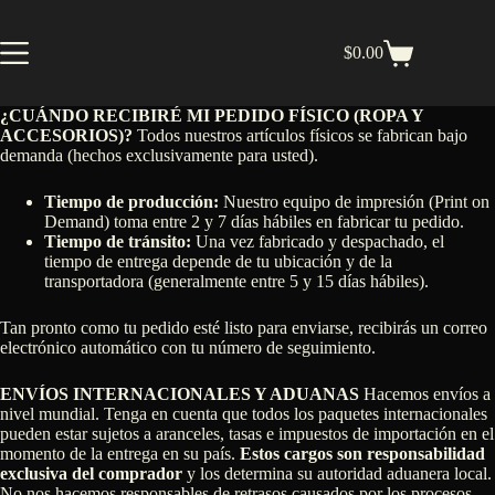
Skip
to
content
$
0.00
Shopping
cart
¿CUÁNDO RECIBIRÉ MI PEDIDO FÍSICO (ROPA Y
ACCESORIOS)?
Todos nuestros artículos físicos se fabrican bajo
demanda (hechos exclusivamente para usted).
Tiempo de producción:
Nuestro equipo de impresión (Print on
Demand) toma entre 2 y 7 días hábiles en fabricar tu pedido.
Tiempo de tránsito:
Una vez fabricado y despachado, el
tiempo de entrega depende de tu ubicación y de la
transportadora (generalmente entre 5 y 15 días hábiles).
Tan pronto como tu pedido esté listo para enviarse, recibirás un correo
electrónico automático con tu número de seguimiento.
ENVÍOS INTERNACIONALES Y ADUANAS
Hacemos envíos a
nivel mundial. Tenga en cuenta que todos los paquetes internacionales
pueden estar sujetos a aranceles, tasas e impuestos de importación en el
momento de la entrega en su país.
Estos cargos son responsabilidad
exclusiva del comprador
y los determina su autoridad aduanera local.
No nos hacemos responsables de retrasos causados por los procesos