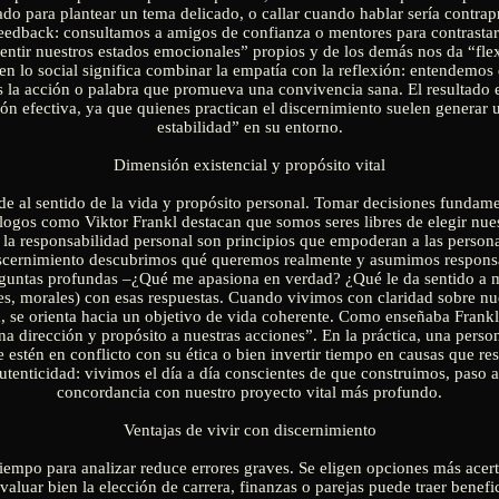
o para plantear un tema delicado, o callar cuando hablar sería contra
feedback: consultamos a amigos de confianza o mentores para contrastar
ntir nuestros estados emocionales” propios y de los demás nos da “flex
 en lo social significa combinar la empatía con la reflexión: entendemos 
 la acción o palabra que promueva una convivencia sana. El resultado e
n efectiva, ya que quienes practican el discernimiento suelen generar u
estabilidad” en su entorno.
Dimensión existencial y propósito vital
de al sentido de la vida y propósito personal. Tomar decisiones fundame
ólogos como Viktor Frankl destacan que somos seres libres de elegir nues
 y la responsabilidad personal son principios que empoderan a las person
 discernimiento descubrimos qué queremos realmente y asumimos responsab
reguntas profundas –¿Qué me apasiona en verdad? ¿Qué le da sentido a m
res, morales) con esas respuestas. Cuando vivimos con claridad sobre n
a, se orienta hacia un objetivo de vida coherente. Como enseñaba Frank
a dirección y propósito a nuestras acciones”. En la práctica, una perso
 estén en conflicto con su ética o bien invertir tiempo en causas que r
tenticidad: vivimos el día a día conscientes de que construimos, paso a
concordancia con nuestro proyecto vital más profundo.
Ventajas de vivir con discernimiento
iempo para analizar reduce errores graves. Se eligen opciones más acerta
valuar bien la elección de carrera, finanzas o parejas puede traer benefi