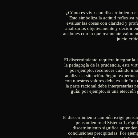
¿Cómo es vivir con discernimiento en 
Esto simboliza la actitud reflexiva 
evaluar las cosas con claridad y prof
analizarlos objetivamente y decidir e
acciones con lo que realmente valoramo
juicio crít
El discernimiento requiere integrar la
la pedagogía de la prudencia, esta vir
por ejemplo, reconocer cuándo una 
analizar la situación. Según expertos
con nuestros valores debe existir “un
la parte racional debe interpretarlas 
guía: por ejemplo, si una elección
El discernimiento también exige pensam
pensamiento: el Sistema 1, rápido
discernimiento significa aprender 
conclusiones precipitadas. Por ejemp