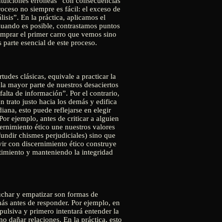
ntuiciones erróneas” con consecuencias
oceso no siempre es fácil: el exceso de
isis”. En la práctica, aplicamos el
Cuando es posible, contrastamos puntos
omprar el primer carro que vemos sino
s parte esencial de este proceso.
tudes clásicas, equivale a practicar la
“la mayor parte de nuestros desaciertos
falta de información”. Por el contrario,
n trato justo hacia los demás y edifica
ana, esto puede reflejarse en elegir
r ejemplo, antes de criticar a alguien
ernimiento ético une nuestros valores
fundir chismes perjudiciales) sino que
vir con discernimiento ético construye
ntimiento y manteniendo la integridad
uchar y empatizar son formas de
más antes de responder. Por ejemplo, en
pulsiva y primero intentará entender la
o dañar relaciones. En la práctica, esto