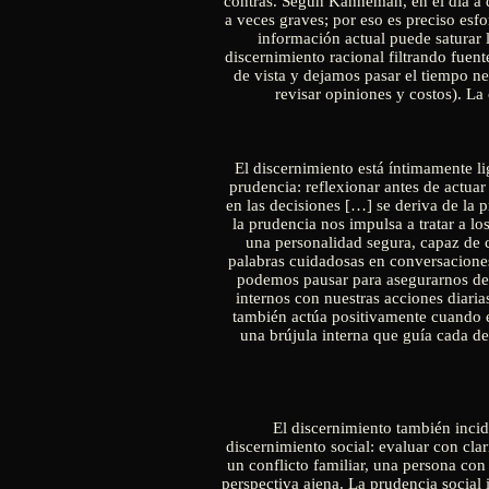
contras. Según Kahneman, en el día a 
a veces graves; por eso es preciso esf
información actual puede saturar l
discernimiento racional filtrando fue
de vista y dejamos pasar el tiempo n
revisar opiniones y costos). La 
El discernimiento está íntimamente lig
prudencia: reflexionar antes de actuar
en las decisiones […] se deriva de la p
la prudencia nos impulsa a tratar a lo
una personalidad segura, capaz de c
palabras cuidadosas en conversaciones
podemos pausar para asegurarnos de e
internos con nuestras acciones diaria
también actúa positivamente cuando es
una brújula interna que guía cada de
El discernimiento también inci
discernimiento social: evaluar con cla
un conflicto familiar, una persona con
perspectiva ajena. La prudencia social 