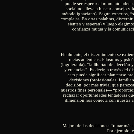
puede ser esperar el momento adecuad
social nos lleva a buscar consejo y 
método ignaciano). Según expertos, “se
complejas. En otras palabras, discernir
sienten y esperan) y luego elegimos
confianza mutua y la comunicació
Finalmente, el discernimiento se extien
metas auténticas. Filósofos y psic
(logoterapia), “la libertad de elección
y creencias”. Es decir, a través del
esto puede significar plantearse p
decisiones (profesionales, familia
decisión, por más trivial que parezc
nuestros fines personales— “proporcion
rechazar oportunidades tentadoras que
dimensión nos conecta con nuestra au
Mejora de las decisiones: Tomar más t
Por ejemplo, e