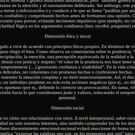
día el Sistema 1 genera intuiciones automáticas, pero “también genera i
orzarse en la atención y el razonamiento deliberado. Sin embargo, este pr
a mente («infoxicación») y conducir a lo que se llama “parálisis por anál
ntes confiables y comprobando hechos antes de formarnos una opinión. 
ecesario para pensar, evitando decisiones impulsivas (por ejemplo, no c
claridad lógica en los argumentos cotidianos (leer, escribir, preguntar) e
Dimensión ética y moral
ado a vivir de acuerdo con principios éticos propios. En términos de vir
 para elegir el bien. Como observa un comentarista sobre la prudencia, 
recipitación, la emoción, una percepción equivocada de la realidad o la 
s demás con justicia y respeto: “el valor de la prudencia nos hace tener u
omprometerse […] generando confianza y estabilidad”. En la vida cotidi
 delicadas, ser coherentes con promesas hechas o confesiones hechas. Po
ntender la situación completa y no herir innecesariamente. Así, el disc
s: un individuo prudente no solo evita acciones negativas (por ej., no di
 oportuno (por ej., defiende lo correcto sin provocación). En suma, vi
cisión hacia lo que consideramos justo y valioso, reduciendo el arrepe
personal.
Dimensión social
de en cómo nos relacionamos con otros. A nivel interpersonal, saber esc
ridad no solo nuestros intereses, sino también comprender los de los de
 buen discernimiento emocional-racional evitará reaccionar de forma im
implica “expresar las palabras que son, en los momentos que son” para n