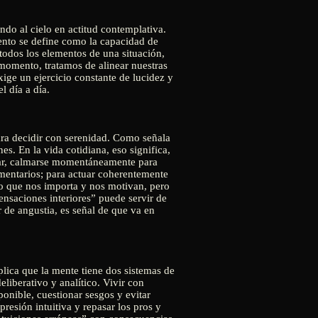
ndo al cielo en actitud contemplativa.
miento se define como la capacidad de
 todos los elementos de una situación,
 momento, tratamos de alinear nuestras
ige un ejercicio constante de lucidez y
l día a día.
para decidir con serenidad. Como señala
s. En la vida cotidiana, eso significa,
ugar, calmarse momentáneamente para
ementarios; para actuar coherentemente
lo que nos importa y nos motivan, pero
sensaciones interiores” puede servir de
 de angustia, es señal de que va en
lica que la mente tiene dos sistemas de
eliberativo y analítico. Vivir con
ponible, cuestionar sesgos y evitar
resión intuitiva y repasar los pros y