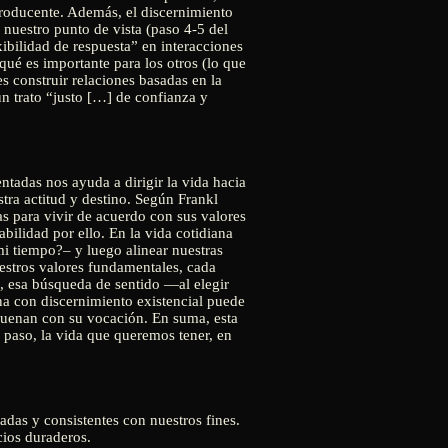
producente. Además, el discernimiento
 nuestro punto de vista (paso 4-5 del
ibilidad de respuesta” en interacciones
qué es importante para los otros (lo que
s construir relaciones basadas en la
n trato “justo […] de confianza y
ntadas nos ayuda a dirigir la vida hacia
tra actitud y destino. Según Frankl
as para vivir de acuerdo con sus valores
ilidad por ello. En la vida cotidiana
i tiempo?– y luego alinear nuestras
uestros valores fundamentales, cada
l, esa búsqueda de sentido —al elegir
na con discernimiento existencial puede
esuenan con su vocación. En suma, esta
 paso, la vida que queremos tener, en
das y consistentes con nuestros fines.
cios duraderos.