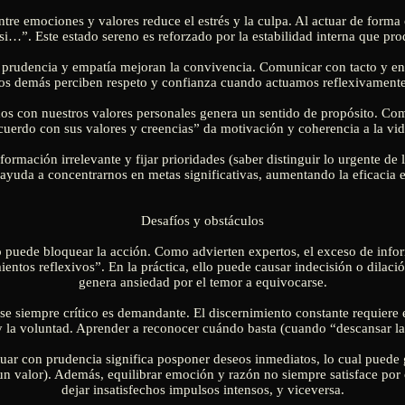
tre emociones y valores reduce el estrés y la culpa. Al actuar de forma
i…”. Este estado sereno es reforzado por la estabilidad interna que prod
a prudencia y empatía mejoran la convivencia. Comunicar con tacto y e
los demás perciben respeto y confianza cuando actuamos reflexivamente
ados con nuestros valores personales genera un sentido de propósito. Como
cuerdo con sus valores y creencias” da motivación y coherencia a la vid
nformación irrelevante y fijar prioridades (saber distinguir lo urgente d
 ayuda a concentrarnos en metas significativas, aumentando la eficacia e
Desafíos y obstáculos
do puede bloquear la acción. Como advierten expertos, el exceso de infor
ntos reflexivos”. En la práctica, ello puede causar indecisión o dilaci
genera ansiedad por el temor a equivocarse.
se siempre crítico es demandante. El discernimiento constante requiere 
y la voluntad. Aprender a reconocer cuándo basta (cuando “descansar la 
uar con prudencia significa posponer deseos inmediatos, lo cual puede 
 un valor). Además, equilibrar emoción y razón no siempre satisface por
dejar insatisfechos impulsos intensos, y viceversa.