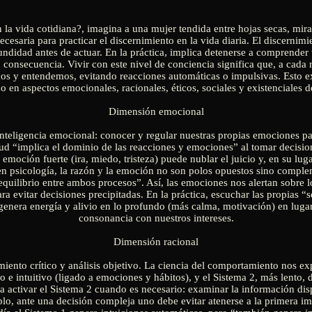
la vida cotidiana?, imagina a una mujer tendida entre hojas secas, mira
necesaria para practicar el discernimiento en la vida diaria. El discerni
undidad antes de actuar. En la práctica, implica detenerse a comprender
n consecuencia. Vivir con este nivel de conciencia significa que, a cada
s y entendemos, evitando reacciones automáticas o impulsivas. Esto ex
ico en aspectos emocionales, racionales, éticos, sociales y existenciales de
Dimensión emocional
 inteligencia emocional: conocer y regular nuestras propias emociones 
tud “implica el dominio de las reacciones y emociones” al tomar decisione
emoción fuerte (ira, miedo, tristeza) puede nublar el juicio y, en su l
 en psicología, la razón y la emoción no son polos opuestos sino compl
 equilibrio entre ambos procesos”. Así, las emociones nos alertan sobre 
para evitar decisiones precipitadas. En la práctica, escuchar las propias “
 genera energía y alivio en lo profundo (más calma, motivación) en lugar
consonancia con nuestros intereses.
Dimensión racional
iento crítico y análisis objetivo. La ciencia del comportamiento nos exp
 e intuitivo (ligado a emociones y hábitos), y el Sistema 2, más lento, d
a activar el Sistema 2 cuando es necesario: examinar la información dis
lo, ante una decisión compleja uno debe evitar atenerse a la primera imp