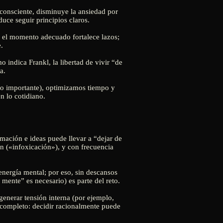
 consciente, disminuye la ansiedad por
uce seguir principios claros.
n el momento adecuado fortalece lazos;
.
 indica Frankl, la libertad de vivir “de
a.
e lo importante), optimizamos tiempo y
n lo cotidiano.
mación e ideas puede llevar a “dejar de
ón («infoxicación»), y con frecuencia
energía mental; por eso, sin descansos
mente” es necesario) es parte del reto.
generar tensión interna (por ejemplo,
 completo: decidir racionalmente puede